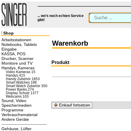
... wo’s noch echten Service
gibt!
Shop
Arbeitsstationen
Warenkorb
Notebooks, Tablets
Eingabe
KASSA, POS
Drucker, Scanner
Produkt
Monitore und TV
Handys, Kameras
Video Kameras 15
Handys 415
Handy Zubehör 1853
Smart Watches 186
Smart Watch Zubehör 350
Power Banks 274
Display Schutz 1377
Webcams 103
Sound, Video
Speichermedien
Einkauf fortsetzen
Programme
Verbrauchsmaterial
Andere Geräte
-------------------------------
Gehäuse, Lüfter