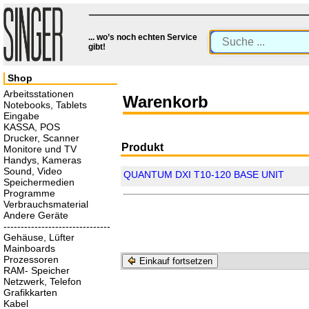
... wo’s noch echten Service
gibt!
Shop
Arbeitsstationen
Warenkorb
Notebooks, Tablets
Eingabe
KASSA, POS
Drucker, Scanner
Produkt
Monitore und TV
Handys, Kameras
Sound, Video
QUANTUM DXI T10-120 BASE UNIT
Speichermedien
Programme
Verbrauchsmaterial
Andere Geräte
-------------------------------
Gehäuse, Lüfter
Mainboards
Prozessoren
Einkauf fortsetzen
RAM- Speicher
Netzwerk, Telefon
Grafikkarten
Kabel