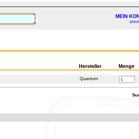
MEIN KO
🔍
anme
Hersteller
Menge
Quantum
Su