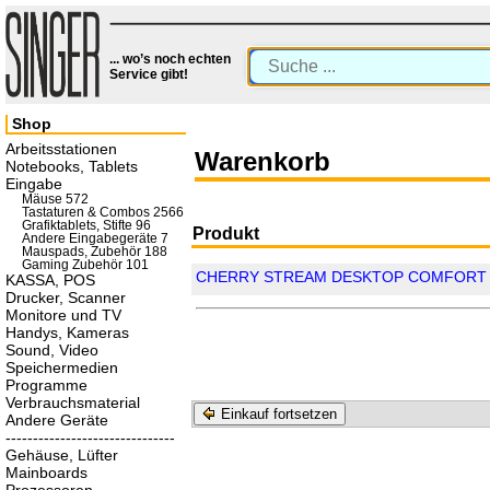
... wo’s noch echten
Service gibt!
Shop
Arbeitsstationen
Warenkorb
Notebooks, Tablets
Eingabe
Mäuse 572
Tastaturen & Combos 2566
Grafiktablets, Stifte 96
Produkt
Andere Eingabegeräte 7
Mauspads, Zubehör 188
Gaming Zubehör 101
CHERRY STREAM DESKTOP COMFORT
KASSA, POS
Drucker, Scanner
Monitore und TV
Handys, Kameras
Sound, Video
Speichermedien
Programme
Verbrauchsmaterial
Einkauf fortsetzen
Andere Geräte
-------------------------------
Gehäuse, Lüfter
Mainboards