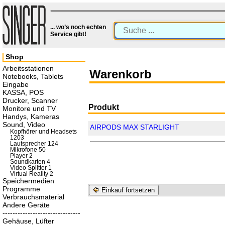
... wo’s noch echten
Service gibt!
Shop
Arbeitsstationen
Warenkorb
Notebooks, Tablets
Eingabe
KASSA, POS
Drucker, Scanner
Produkt
Monitore und TV
Handys, Kameras
Sound, Video
AIRPODS MAX STARLIGHT
Kopfhörer und Headsets
1203
Lautsprecher 124
Mikrofone 50
Player 2
Soundkarten 4
Video Splitter 1
Virtual Reality 2
Speichermedien
Programme
Einkauf fortsetzen
Verbrauchsmaterial
Andere Geräte
-------------------------------
Gehäuse, Lüfter