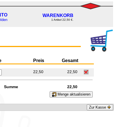
NTO
WARENKORB
lden
1 Artikel 22,50 €.
e
Preis
Gesamt
22,50
22,50
Summe
22,50
Menge aktualisieren
Zur Kasse