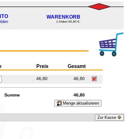
NTO
WARENKORB
lden
1 Artikel 46,80 €.
e
Preis
Gesamt
46,80
46,80
Summe
46,80
Menge aktualisieren
Zur Kasse