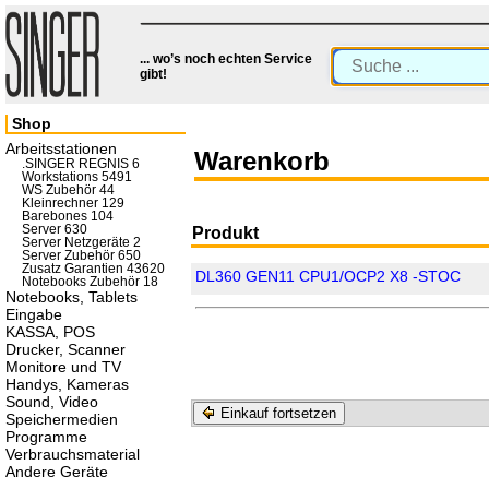
... wo’s noch echten Service
gibt!
Shop
Arbeitsstationen
Warenkorb
.SINGER REGNIS 6
Workstations 5491
WS Zubehör 44
Kleinrechner 129
Barebones 104
Server 630
Produkt
Server Netzgeräte 2
Server Zubehör 650
Zusatz Garantien 43620
DL360 GEN11 CPU1/OCP2 X8 -STOC
Notebooks Zubehör 18
Notebooks, Tablets
Eingabe
KASSA, POS
Drucker, Scanner
Monitore und TV
Handys, Kameras
Sound, Video
Einkauf fortsetzen
Speichermedien
Programme
Verbrauchsmaterial
Andere Geräte