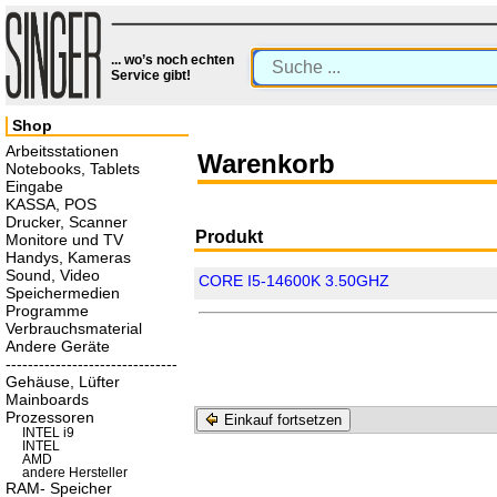
... wo’s noch echten
Service gibt!
Shop
Arbeitsstationen
Warenkorb
Notebooks, Tablets
Eingabe
KASSA, POS
Drucker, Scanner
Produkt
Monitore und TV
Handys, Kameras
Sound, Video
CORE I5-14600K 3.50GHZ
Speichermedien
Programme
Verbrauchsmaterial
Andere Geräte
-------------------------------
Gehäuse, Lüfter
Mainboards
Prozessoren
Einkauf fortsetzen
INTEL i9
INTEL
AMD
andere Hersteller
RAM- Speicher