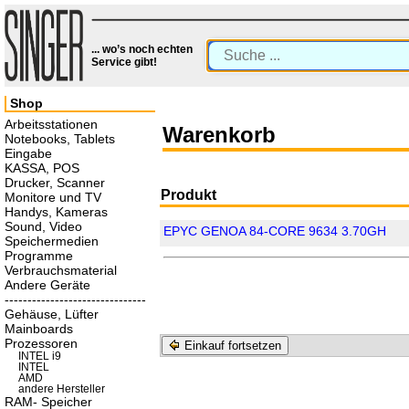
... wo’s noch echten
Service gibt!
Shop
Arbeitsstationen
Warenkorb
Notebooks, Tablets
Eingabe
KASSA, POS
Drucker, Scanner
Produkt
Monitore und TV
Handys, Kameras
Sound, Video
EPYC GENOA 84-CORE 9634 3.70GH
Speichermedien
Programme
Verbrauchsmaterial
Andere Geräte
-------------------------------
Gehäuse, Lüfter
Mainboards
Prozessoren
Einkauf fortsetzen
INTEL i9
INTEL
AMD
andere Hersteller
RAM- Speicher