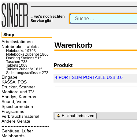
... wo’s noch echten
Service gibt!
Shop
Arbeitsstationen
Warenkorb
Notebooks, Tablets
Notebooks 19793
Notebooks Zubehör 1866
Docking Stations 515
Taschen 733
Produkt
Tablets 1068
Tablets Zubehör 1615
Sicherungsschlösser 272
Eingabe
4-PORT SLIM PORTABLE USB 3.0
KASSA, POS
Drucker, Scanner
Monitore und TV
Handys, Kameras
Sound, Video
Speichermedien
Programme
Einkauf fortsetzen
Verbrauchsmaterial
Andere Geräte
-------------------------------
Gehäuse, Lüfter
Mainboards