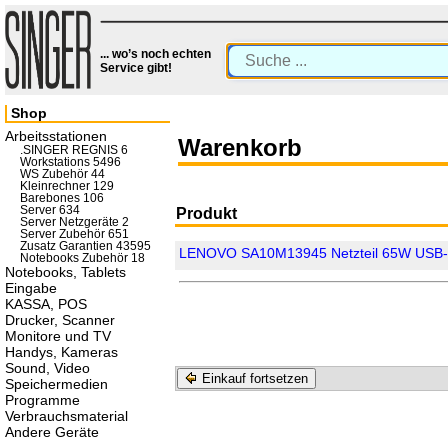
... wo’s noch echten
Service gibt!
Shop
Arbeitsstationen
Warenkorb
.SINGER REGNIS 6
Workstations 5496
WS Zubehör 44
Kleinrechner 129
Barebones 106
Server 634
Produkt
Server Netzgeräte 2
Server Zubehör 651
Zusatz Garantien 43595
LENOVO SA10M13945 Netzteil 65W USB
Notebooks Zubehör 18
Notebooks, Tablets
Eingabe
KASSA, POS
Drucker, Scanner
Monitore und TV
Handys, Kameras
Sound, Video
Einkauf fortsetzen
Speichermedien
Programme
Verbrauchsmaterial
Andere Geräte