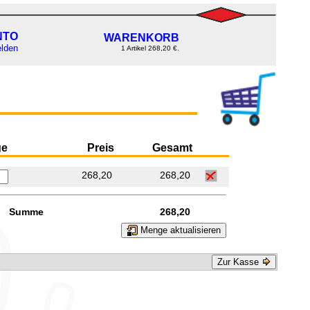
NTO
WARENKORB
lden
1 Artikel 268,20 €.
ge
Preis
Gesamt
268,20
268,20
Summe
268,20
Menge aktualisieren
Zur Kasse