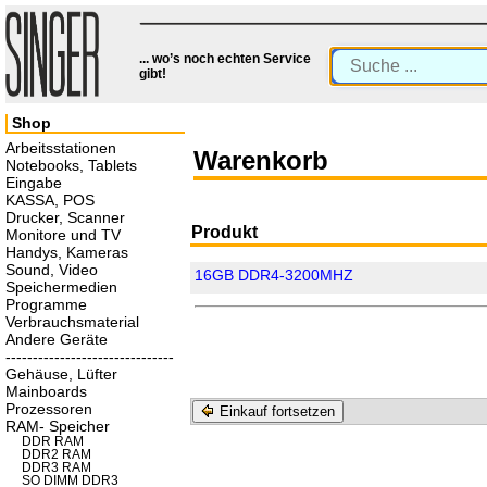
... wo’s noch echten Service
gibt!
Shop
Arbeitsstationen
Warenkorb
Notebooks, Tablets
Eingabe
KASSA, POS
Drucker, Scanner
Produkt
Monitore und TV
Handys, Kameras
Sound, Video
16GB DDR4-3200MHZ
Speichermedien
Programme
Verbrauchsmaterial
Andere Geräte
-------------------------------
Gehäuse, Lüfter
Mainboards
Prozessoren
Einkauf fortsetzen
RAM- Speicher
DDR RAM
DDR2 RAM
DDR3 RAM
SO DIMM DDR3