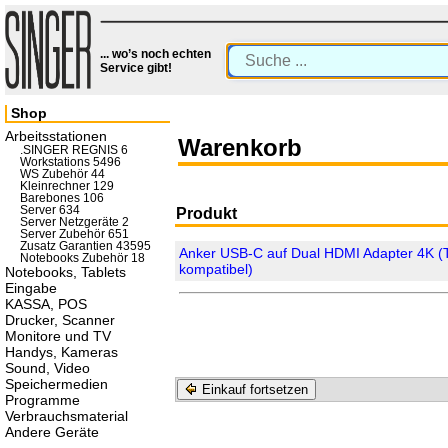
... wo’s noch echten
Service gibt!
Shop
Arbeitsstationen
Warenkorb
.SINGER REGNIS 6
Workstations 5496
WS Zubehör 44
Kleinrechner 129
Barebones 106
Server 634
Produkt
Server Netzgeräte 2
Server Zubehör 651
Zusatz Garantien 43595
Anker USB-C auf Dual HDMI Adapter 4K 
Notebooks Zubehör 18
kompatibel)
Notebooks, Tablets
Eingabe
KASSA, POS
Drucker, Scanner
Monitore und TV
Handys, Kameras
Sound, Video
Speichermedien
Einkauf fortsetzen
Programme
Verbrauchsmaterial
Andere Geräte