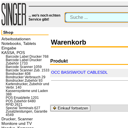
... wo’s noch echten
Service gibt!
Shop
Arbeitsstationen
Warenkorb
Notebooks, Tablets
Eingabe
KASSA, POS
Barcode Label Drucker 768
Barcode Label Drucker
Produkt
Zubehör 1733
Barcode Scanner 1059
Barcode Scanner Zub. 1533
OCC BASISW/OUT CABLESDL
Bondrucker 408
Bondrucker Verbrauch 29
Bondrucker Zubehör 93
Kartendrucker, Zubehör und
Verbr. 140
Kassensysteme und Laden
388
POS Ersatzteile 1201
POS Zubehör 6480
RFID 2621
Einkauf fortsetzen
Spezial Terminals 627
Zusatzleistungen, Garantie
4549
Drucker, Scanner
Monitore und TV