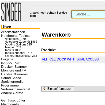
... wo’s noch echten Service
gibt!
Shop
Arbeitsstationen
Warenkorb
Notebooks, Tablets
Notebooks 19793
Notebooks Zubehör 1866
Docking Stations 515
Taschen 733
Produkt
Tablets 1068
Tablets Zubehör 1615
Sicherungsschlösser 272
Eingabe
VEHICLE DOCK WITH DUAL ACCESS
KASSA, POS
Drucker, Scanner
Monitore und TV
Handys, Kameras
Sound, Video
Speichermedien
Programme
Einkauf fortsetzen
Verbrauchsmaterial
Andere Geräte
-------------------------------
Gehäuse, Lüfter
Mainboards