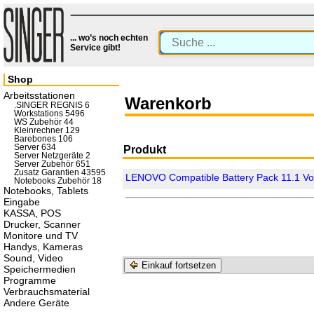
... wo’s noch echten
Service gibt!
Shop
Arbeitsstationen
Warenkorb
.SINGER REGNIS 6
Workstations 5496
WS Zubehör 44
Kleinrechner 129
Barebones 106
Server 634
Produkt
Server Netzgeräte 2
Server Zubehör 651
Zusatz Garantien 43595
LENOVO Compatible Battery Pack 11.1 Vo
Notebooks Zubehör 18
Notebooks, Tablets
Eingabe
KASSA, POS
Drucker, Scanner
Monitore und TV
Handys, Kameras
Sound, Video
Einkauf fortsetzen
Speichermedien
Programme
Verbrauchsmaterial
Andere Geräte