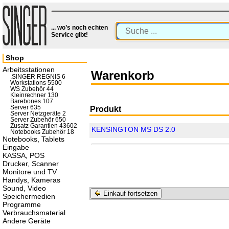
... wo’s noch echten
Service gibt!
Shop
Arbeitsstationen
Warenkorb
.SINGER REGNIS 6
Workstations 5500
WS Zubehör 44
Kleinrechner 130
Barebones 107
Server 635
Produkt
Server Netzgeräte 2
Server Zubehör 650
Zusatz Garantien 43602
KENSINGTON MS DS 2.0
Notebooks Zubehör 18
Notebooks, Tablets
Eingabe
KASSA, POS
Drucker, Scanner
Monitore und TV
Handys, Kameras
Sound, Video
Einkauf fortsetzen
Speichermedien
Programme
Verbrauchsmaterial
Andere Geräte