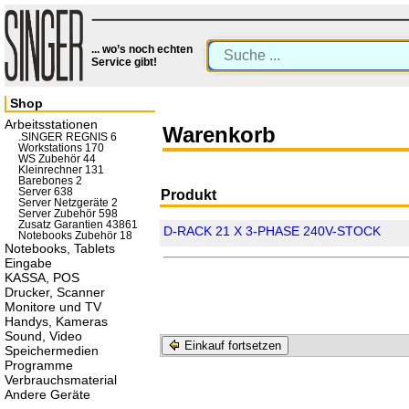
... wo’s noch echten
Service gibt!
Shop
Arbeitsstationen
Warenkorb
.SINGER REGNIS 6
Workstations 170
WS Zubehör 44
Kleinrechner 131
Barebones 2
Server 638
Produkt
Server Netzgeräte 2
Server Zubehör 598
Zusatz Garantien 43861
D-RACK 21 X 3-PHASE 240V-STOCK
Notebooks Zubehör 18
Notebooks, Tablets
Eingabe
KASSA, POS
Drucker, Scanner
Monitore und TV
Handys, Kameras
Sound, Video
Einkauf fortsetzen
Speichermedien
Programme
Verbrauchsmaterial
Andere Geräte