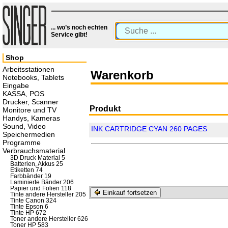
... wo’s noch echten
Service gibt!
Shop
Arbeitsstationen
Warenkorb
Notebooks, Tablets
Eingabe
KASSA, POS
Drucker, Scanner
Produkt
Monitore und TV
Handys, Kameras
Sound, Video
INK CARTRIDGE CYAN 260 PAGES
Speichermedien
Programme
Verbrauchsmaterial
3D Druck Material 5
Batterien, Akkus 25
Etiketten 74
Farbbänder 19
Laminierte Bänder 206
Papier und Folien 118
Einkauf fortsetzen
Tinte andere Hersteller 205
Tinte Canon 324
Tinte Epson 6
Tinte HP 672
Toner andere Hersteller 626
Toner HP 583