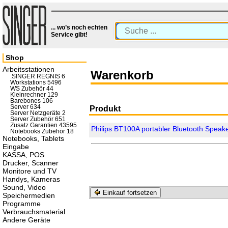
... wo’s noch echten
Service gibt!
Shop
Arbeitsstationen
Warenkorb
.SINGER REGNIS 6
Workstations 5496
WS Zubehör 44
Kleinrechner 129
Barebones 106
Server 634
Produkt
Server Netzgeräte 2
Server Zubehör 651
Zusatz Garantien 43595
Philips BT100A portabler Bluetooth Speake
Notebooks Zubehör 18
Notebooks, Tablets
Eingabe
KASSA, POS
Drucker, Scanner
Monitore und TV
Handys, Kameras
Sound, Video
Einkauf fortsetzen
Speichermedien
Programme
Verbrauchsmaterial
Andere Geräte