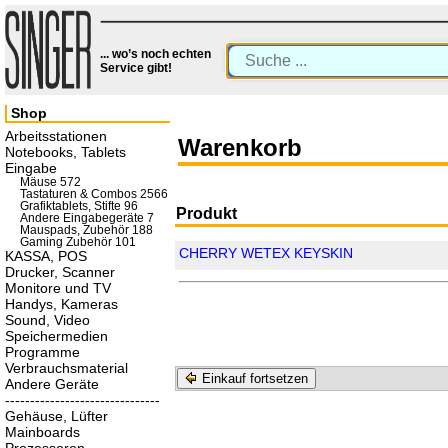
... wo’s noch echten
Service gibt!
Shop
Arbeitsstationen
Warenkorb
Notebooks, Tablets
Eingabe
Mäuse 572
Tastaturen & Combos 2566
Grafiktablets, Stifte 96
Produkt
Andere Eingabegeräte 7
Mauspads, Zubehör 188
Gaming Zubehör 101
CHERRY WETEX KEYSKIN
KASSA, POS
Drucker, Scanner
Monitore und TV
Handys, Kameras
Sound, Video
Speichermedien
Programme
Verbrauchsmaterial
Einkauf fortsetzen
Andere Geräte
-------------------------------
Gehäuse, Lüfter
Mainboards