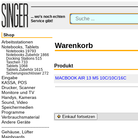
... wo’s noch echten
Service gibt!
Shop
Arbeitsstationen
Warenkorb
Notebooks, Tablets
Notebooks 19793
Notebooks Zubehör 1866
Docking Stations 515
Taschen 733
Produkt
Tablets 1068
Tablets Zubehör 1615
Sicherungsschlösser 272
Eingabe
MACBOOK AIR 13 M5 10C/10C/16C
KASSA, POS
Drucker, Scanner
Monitore und TV
Handys, Kameras
Sound, Video
Speichermedien
Programme
Einkauf fortsetzen
Verbrauchsmaterial
Andere Geräte
-------------------------------
Gehäuse, Lüfter
Mainboards