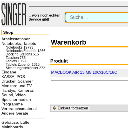
... wo’s noch echten
Service gibt!
Shop
Arbeitsstationen
Warenkorb
Notebooks, Tablets
Notebooks 19793
Notebooks Zubehör 1866
Docking Stations 515
Taschen 733
Produkt
Tablets 1068
Tablets Zubehör 1615
Sicherungsschlösser 272
Eingabe
MACBOOK AIR 13 M5 10C/10C/16C
KASSA, POS
Drucker, Scanner
Monitore und TV
Handys, Kameras
Sound, Video
Speichermedien
Programme
Einkauf fortsetzen
Verbrauchsmaterial
Andere Geräte
-------------------------------
Gehäuse, Lüfter
Mainboards