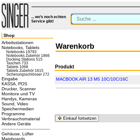
... wo’s noch echten
Service gibt!
Shop
Arbeitsstationen
Warenkorb
Notebooks, Tablets
Notebooks 19793
Notebooks Zubehör 1866
Docking Stations 515
Taschen 733
Produkt
Tablets 1068
Tablets Zubehör 1615
Sicherungsschlösser 272
Eingabe
MACBOOK AIR 13 M5 10C/10C/16C
KASSA, POS
Drucker, Scanner
Monitore und TV
Handys, Kameras
Sound, Video
Speichermedien
Programme
Einkauf fortsetzen
Verbrauchsmaterial
Andere Geräte
-------------------------------
Gehäuse, Lüfter
Mainboards