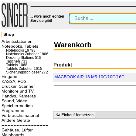
... wo’s noch echten
Service gibt!
Shop
Arbeitsstationen
Warenkorb
Notebooks, Tablets
Notebooks 19793
Notebooks Zubehör 1866
Docking Stations 515
Taschen 733
Produkt
Tablets 1068
Tablets Zubehör 1615
Sicherungsschlösser 272
Eingabe
MACBOOK AIR 13 M5 10C/10C/16C
KASSA, POS
Drucker, Scanner
Monitore und TV
Handys, Kameras
Sound, Video
Speichermedien
Programme
Einkauf fortsetzen
Verbrauchsmaterial
Andere Geräte
-------------------------------
Gehäuse, Lüfter
Mainboards