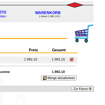
NTO
WARENKORB
lden
1 Artikel 1.982,10 €.
Preis
Gesamt
1.982,10
1.982,10
Summe
1.982,10
Menge aktualisieren
Zur Kasse