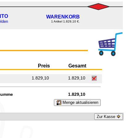
NTO
WARENKORB
lden
1 Artikel 1.829,10 €.
Preis
Gesamt
1.829,10
1.829,10
Summe
1.829,10
Menge aktualisieren
Zur Kasse