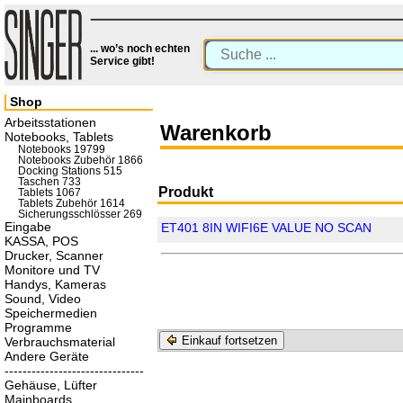
... wo’s noch echten
Service gibt!
Shop
Arbeitsstationen
Warenkorb
Notebooks, Tablets
Notebooks 19799
Notebooks Zubehör 1866
Docking Stations 515
Taschen 733
Produkt
Tablets 1067
Tablets Zubehör 1614
Sicherungsschlösser 269
Eingabe
ET401 8IN WIFI6E VALUE NO SCAN
KASSA, POS
Drucker, Scanner
Monitore und TV
Handys, Kameras
Sound, Video
Speichermedien
Programme
Einkauf fortsetzen
Verbrauchsmaterial
Andere Geräte
-------------------------------
Gehäuse, Lüfter
Mainboards