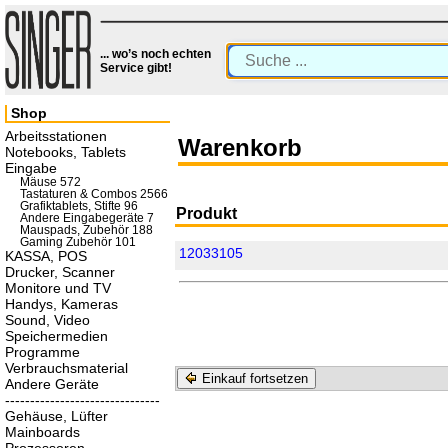
... wo’s noch echten
Service gibt!
Shop
Arbeitsstationen
Warenkorb
Notebooks, Tablets
Eingabe
Mäuse 572
Tastaturen & Combos 2566
Grafiktablets, Stifte 96
Produkt
Andere Eingabegeräte 7
Mauspads, Zubehör 188
Gaming Zubehör 101
12033105
KASSA, POS
Drucker, Scanner
Monitore und TV
Handys, Kameras
Sound, Video
Speichermedien
Programme
Verbrauchsmaterial
Einkauf fortsetzen
Andere Geräte
-------------------------------
Gehäuse, Lüfter
Mainboards