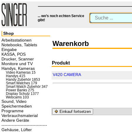
... wo’s noch echten Service
gibt!
Shop
Arbeitsstationen
Warenkorb
Notebooks, Tablets
Eingabe
KASSA, POS
Drucker, Scanner
Produkt
Monitore und TV
Handys, Kameras
Video Kameras 15
V420 CAMERA
Handys 415
Handy Zubehör 1853
Smart Watches 179
Smart Watch Zubehör 347
Power Banks 275
Display Schutz 1377
Webcams 103
Sound, Video
Speichermedien
Programme
Einkauf fortsetzen
Verbrauchsmaterial
Andere Geräte
-------------------------------
Gehäuse, Lüfter