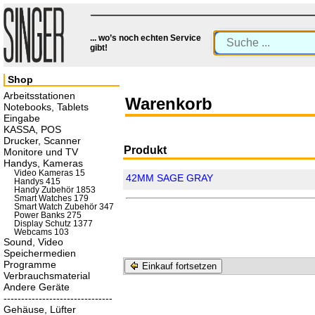
... wo’s noch echten Service
gibt!
Shop
Arbeitsstationen
Warenkorb
Notebooks, Tablets
Eingabe
KASSA, POS
Drucker, Scanner
Produkt
Monitore und TV
Handys, Kameras
Video Kameras 15
42MM SAGE GRAY
Handys 415
Handy Zubehör 1853
Smart Watches 179
Smart Watch Zubehör 347
Power Banks 275
Display Schutz 1377
Webcams 103
Sound, Video
Speichermedien
Programme
Einkauf fortsetzen
Verbrauchsmaterial
Andere Geräte
-------------------------------
Gehäuse, Lüfter