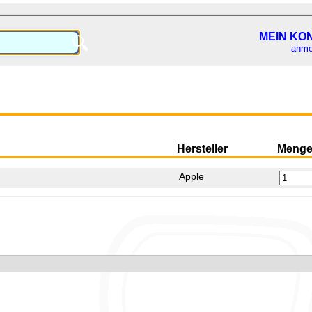
MEIN KO
🔍
anme
Hersteller
Meng
Apple