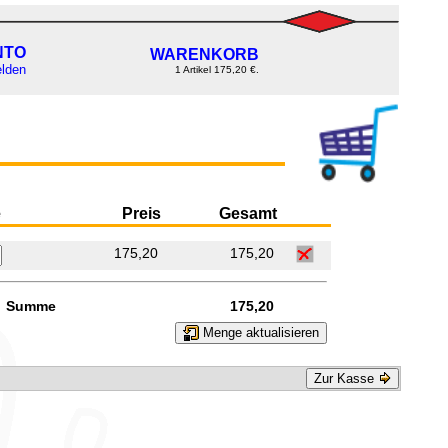
NTO
WARENKORB
lden
1 Artikel 175,20 €.
e
Preis
Gesamt
175,20
175,20
Summe
175,20
Menge aktualisieren
Zur Kasse