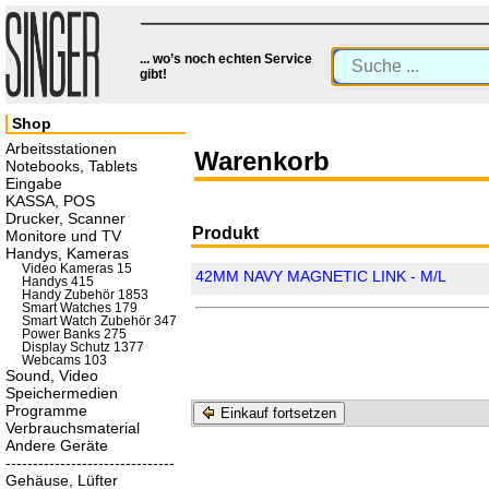
... wo’s noch echten Service
gibt!
Shop
Arbeitsstationen
Warenkorb
Notebooks, Tablets
Eingabe
KASSA, POS
Drucker, Scanner
Produkt
Monitore und TV
Handys, Kameras
Video Kameras 15
42MM NAVY MAGNETIC LINK - M/L
Handys 415
Handy Zubehör 1853
Smart Watches 179
Smart Watch Zubehör 347
Power Banks 275
Display Schutz 1377
Webcams 103
Sound, Video
Speichermedien
Programme
Einkauf fortsetzen
Verbrauchsmaterial
Andere Geräte
-------------------------------
Gehäuse, Lüfter