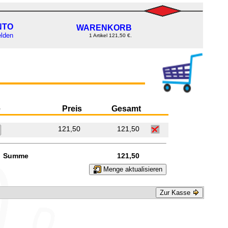
NTO
WARENKORB
lden
1 Artikel 121,50 €.
e
Preis
Gesamt
121,50
121,50
Summe
121,50
Menge aktualisieren
Zur Kasse