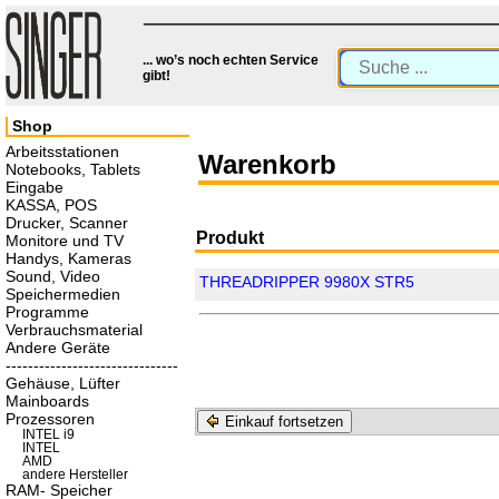
... wo’s noch echten Service
gibt!
Shop
Arbeitsstationen
Warenkorb
Notebooks, Tablets
Eingabe
KASSA, POS
Drucker, Scanner
Produkt
Monitore und TV
Handys, Kameras
Sound, Video
THREADRIPPER 9980X STR5
Speichermedien
Programme
Verbrauchsmaterial
Andere Geräte
-------------------------------
Gehäuse, Lüfter
Mainboards
Prozessoren
Einkauf fortsetzen
INTEL i9
INTEL
AMD
andere Hersteller
RAM- Speicher