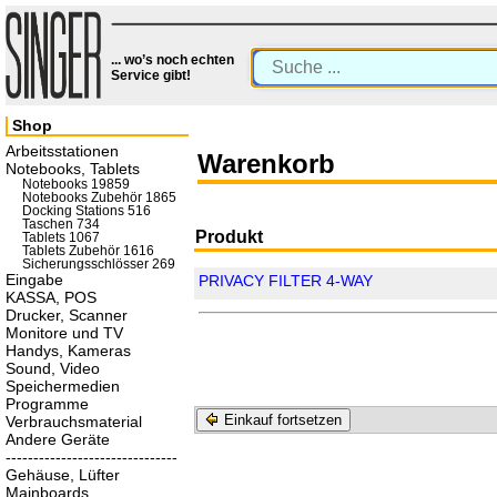
... wo’s noch echten
Service gibt!
Shop
Arbeitsstationen
Warenkorb
Notebooks, Tablets
Notebooks 19859
Notebooks Zubehör 1865
Docking Stations 516
Taschen 734
Produkt
Tablets 1067
Tablets Zubehör 1616
Sicherungsschlösser 269
Eingabe
PRIVACY FILTER 4-WAY
KASSA, POS
Drucker, Scanner
Monitore und TV
Handys, Kameras
Sound, Video
Speichermedien
Programme
Einkauf fortsetzen
Verbrauchsmaterial
Andere Geräte
-------------------------------
Gehäuse, Lüfter
Mainboards