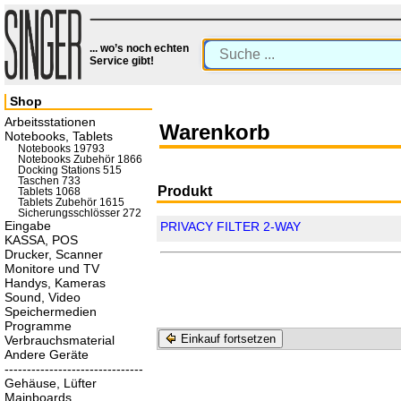
... wo’s noch echten
Service gibt!
Shop
Arbeitsstationen
Warenkorb
Notebooks, Tablets
Notebooks 19793
Notebooks Zubehör 1866
Docking Stations 515
Taschen 733
Produkt
Tablets 1068
Tablets Zubehör 1615
Sicherungsschlösser 272
Eingabe
PRIVACY FILTER 2-WAY
KASSA, POS
Drucker, Scanner
Monitore und TV
Handys, Kameras
Sound, Video
Speichermedien
Programme
Einkauf fortsetzen
Verbrauchsmaterial
Andere Geräte
-------------------------------
Gehäuse, Lüfter
Mainboards