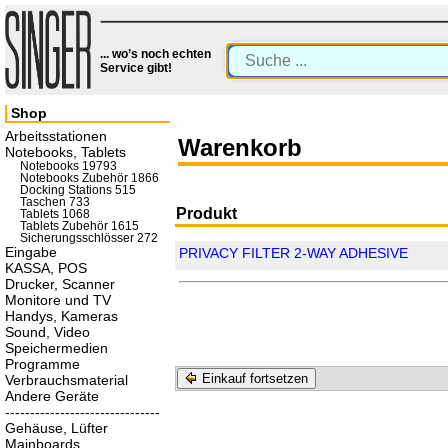
... wo’s noch echten
Service gibt!
Shop
Arbeitsstationen
Warenkorb
Notebooks, Tablets
Notebooks 19793
Notebooks Zubehör 1866
Docking Stations 515
Taschen 733
Produkt
Tablets 1068
Tablets Zubehör 1615
Sicherungsschlösser 272
Eingabe
PRIVACY FILTER 2-WAY ADHESIVE
KASSA, POS
Drucker, Scanner
Monitore und TV
Handys, Kameras
Sound, Video
Speichermedien
Programme
Einkauf fortsetzen
Verbrauchsmaterial
Andere Geräte
-------------------------------
Gehäuse, Lüfter
Mainboards