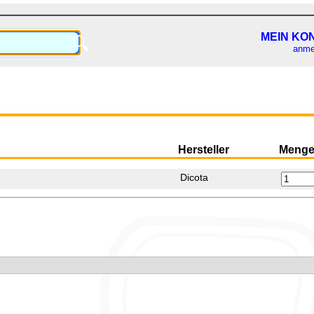
MEIN KO
🔍
anme
Hersteller
Meng
Dicota