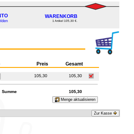
NTO
WARENKORB
lden
1 Artikel 105,30 €.
e
Preis
Gesamt
105,30
105,30
Summe
105,30
Menge aktualisieren
Zur Kasse