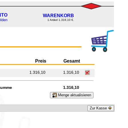
NTO
WARENKORB
lden
1 Artikel 1.316,10 €.
Preis
Gesamt
1.316,10
1.316,10
Summe
1.316,10
Menge aktualisieren
Zur Kasse