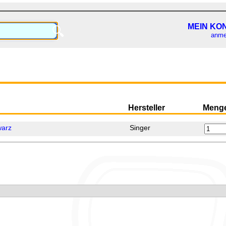
MEIN KO
🔍
anme
Hersteller
Meng
warz
Singer