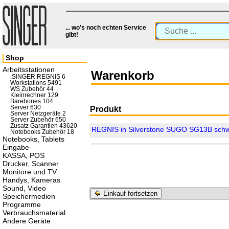
... wo’s noch echten Service
gibt!
Shop
Arbeitsstationen
Warenkorb
.SINGER REGNIS 6
Workstations 5491
WS Zubehör 44
Kleinrechner 129
Barebones 104
Server 630
Produkt
Server Netzgeräte 2
Server Zubehör 650
Zusatz Garantien 43620
REGNIS in Silverstone SUGO SG13B sch
Notebooks Zubehör 18
Notebooks, Tablets
Eingabe
KASSA, POS
Drucker, Scanner
Monitore und TV
Handys, Kameras
Sound, Video
Einkauf fortsetzen
Speichermedien
Programme
Verbrauchsmaterial
Andere Geräte