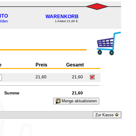
NTO
WARENKORB
lden
1 Artikel 21,60 €.
e
Preis
Gesamt
21,60
21,60
Summe
21,60
Menge aktualisieren
Zur Kasse