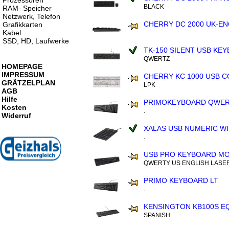
Prozessoren
BLACK
RAM- Speicher
Netzwerk, Telefon
CHERRY DC 2000 UK-EN
Grafikkarten
Kabel
SSD, HD, Laufwerke
TK-150 SILENT USB KE
QWERTZ
HOMEPAGE
IMPRESSUM
CHERRY KC 1000 USB 
GRÄTZELPLAN
LPK
AGB
Hilfe
PRIMOKEYBOARD QWER
Kosten
.
Widerruf
XALAS USB NUMERIC W
.
USB PRO KEYBOARD M
QWERTY US ENGLISH LASE
PRIMO KEYBOARD LT
.
KENSINGTON KB100S E
SPANISH