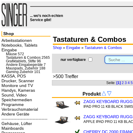
... wo’s noch echten
Service gibt!
Shop
Tastaturen & Combos
Arbeitsstationen
Notebooks, Tablets
Shop
»
Eingabe
»
Tastaturen & Combos
Eingabe
Mäuse 572
Tastaturen & Combos 2565
nur verfügbare
Grafiktablets, Stifte 96
Andere Eingabegeräte 7
Mauspads, Zubehör 188
Gaming Zubehör 101
KASSA, POS
>500 Treffer
Drucker, Scanner
Seite:
[1]
2
3
4
5
Monitore und TV
Handys, Kameras
Produkt
Sound, Video
Speichermedien
ZAGG KEYBOARD RUGG
Programme
IPAD PRO 11 KB BLACK SWI
Verbrauchsmaterial
Andere Geräte
ZAGG KEYBOARD RUGG
-------------------------------
APPLE IPAD PRO 11 KB BLA
Gehäuse, Lüfter
Mainboards
CHERRY DC 2000 FRAN