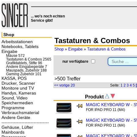
... wo’s noch echten
Service gibt!
Shop
Tastaturen & Combos
Arbeitsstationen
Notebooks, Tablets
Shop
»
Eingabe
»
Tastaturen & Combos
Eingabe
Mäuse 572
Tastaturen & Combos 2565
nur verfügbare
Grafiktablets, Stifte 96
Andere Eingabegeräte 7
Mauspads, Zubehör 188
Gaming Zubehör 101
KASSA, POS
>500 Treffer
Drucker, Scanner
<< vorige 20
Seite:
1
2
3
4
5
Monitore und TV
Handys, Kameras
Produkt
Sound, Video
Speichermedien
MAGIC KEYBOARD W - 
Programme
FOR IPAD PRO 11 (M4)
Verbrauchsmaterial
Andere Geräte
MAGIC KEYBOARD W - S
-------------------------------
FOR IPAD PRO 11 (M4)
Gehäuse, Lüfter
Mainboards
MAGIC KEYBOARD W - S