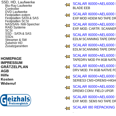
SSD, HD, Laufwerke
SCALAR I6000+AEL6000 
Blu-Ray Laufwerke
BLADE EEB
Controller
DVD Laufwerke
SCALAR I6000+AEL6000
Festplatten extern
Festplatten SATA & SAS
EXP MOD HDEM NO TAPE DR
Festplatten SCSI
SCALAR I6000+AEL6000
NAS/SAN- NW-Speicher
RAID Systeme
EXP. MOD. CARTR. SCANNE
SCSI
SSD - SATA & SAS
SCALAR I6000+AEL6000 
SSDs
EDLM SCANNING TAPE DRI
Streamer & SW
Zubehör HD
SCALAR I6000+AEL6000 
Zusatzgarantien
EDLM SCANNING TAPE DRI
SCALAR I6000+AEL6000 
HOMEPAGE
TAPEDRV MOD FH 8GB NATI
IMPRESSUM
SCALAR I6000+AEL6000
GRÄTZELPLAN
DRV MOD. FH 8GB NATIVE F
AGB
Hilfe
SCALAR I6000+AEL600
Kosten
SERIES3 CM3+DREM3+HIGH
Widerruf
SCALAR I6000+AEL6000
DREM3 CONV. FIELD UPGR
SCALAR I6000+AEL6000
EXP. MOD. SEM3 NO TAPE D
SCALAR I80 REPACKING 
.