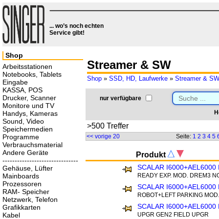
... wo’s noch echten
Service gibt!
Shop
Streamer & SW
Arbeitsstationen
Notebooks, Tablets
Shop
»
SSD, HD, Laufwerke
»
Streamer & S
Eingabe
KASSA, POS
Drucker, Scanner
nur verfügbare
Monitore und TV
H
Handys, Kameras
Sound, Video
>500 Treffer
Speichermedien
Programme
<< vorige 20
Seite:
1
2
3
4
5
Verbrauchsmaterial
Andere Geräte
Produkt
-------------------------------
SCALAR I6000+AEL6000
Gehäuse, Lüfter
Mainboards
READY EXP. MOD. DREM3 N
Prozessoren
SCALAR I6000+AEL6000
RAM- Speicher
ROBOT+LEFT PARKING MOD
Netzwerk, Telefon
SCALAR I6000+AEL6000
Grafikkarten
Kabel
UPGR GEN2 FIELD UPGR