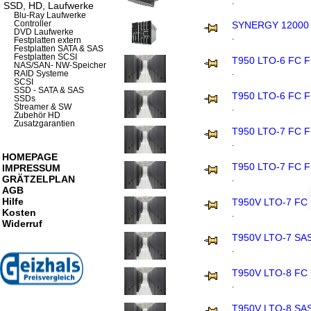
.
SSD, HD, Laufwerke
Blu-Ray Laufwerke
Controller
SYNERGY 12000
DVD Laufwerke
.
Festplatten extern
Festplatten SATA & SAS
Festplatten SCSI
T950 LTO-6 FC 
NAS/SAN- NW-Speicher
.
RAID Systeme
SCSI
SSD - SATA & SAS
T950 LTO-6 FC 
SSDs
Streamer & SW
.
Zubehör HD
Zusatzgarantien
T950 LTO-7 FC 
.
HOMEPAGE
T950 LTO-7 FC 
IMPRESSUM
GRÄTZELPLAN
.
AGB
Hilfe
T950V LTO-7 FC
Kosten
.
Widerruf
T950V LTO-7 SA
.
T950V LTO-8 FC
.
T950V LTO-8 SA