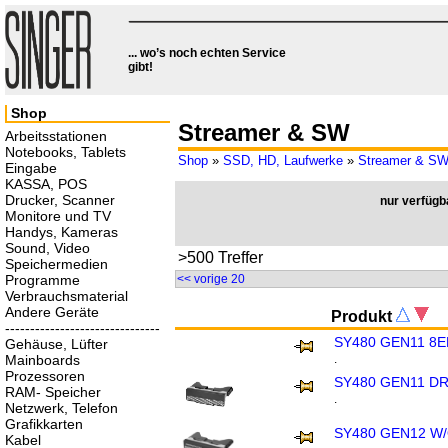
... wo’s noch echten Service
gibt!
Shop
Streamer & SW
Arbeitsstationen
Notebooks, Tablets
Shop
»
SSD, HD, Laufwerke
»
Streamer & S
Eingabe
KASSA, POS
Drucker, Scanner
nur verfügb
Monitore und TV
Handys, Kameras
Sound, Video
>500 Treffer
Speichermedien
Programme
<< vorige 20
Verbrauchsmaterial
Andere Geräte
Produkt
-------------------------------
SY480 GEN11 8E
Gehäuse, Lüfter
Mainboards
.
Prozessoren
SY480 GEN11 DR
RAM- Speicher
.
Netzwerk, Telefon
Grafikkarten
SY480 GEN12 W
Kabel