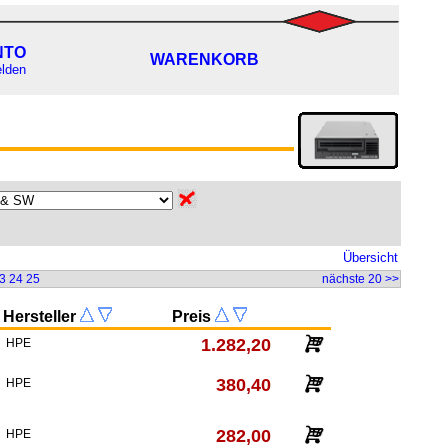
NTO
WARENKORB
lden
Übersicht
3
24
25
nächste 20 >>
Hersteller
Preis
1.282,20
HPE
380,40
HPE
282,00
HPE