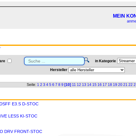
MEIN KO
anme
W
🔍
are
in Kategorie
Hersteller
Seite:
1
2
3
4
5
6
7
8
9
[10]
11
12
13
14
15
16
17
18
19
20
21
22
2
DSFF E3.S D-STOC
IVE LESS KI-STOC
/O DRV FRONT-STOC