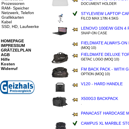
Prozessoren
DOCUMENT HOLDER
RAM- Speicher
Netzwerk, Telefon
STYLEVIEW LAPTOP CAR
Grafikkarten
F/LCD MAX 17IN 4.5KG
Kabel
SSD, HD, Laufwerke
LENOVO 100E/W GEN 4
SNAP-ON CASE
HOMEPAGE
FIELDMATE ALWAYS-ON 
IMPRESSUM
(MOQ 10)
GRÄTZELPLAN
FIELDMATE DELUXE TO
AGB
Hilfe
GETAC LOGO (MOQ 10)
Kosten
Widerruf
FM BACK PACK - WITH 
OPTION (MOQ 10)
V120 - HARD HANDLE
X500G3 BACKPACK
.
PANACAST HARDCASE 
CAMPUS XL MARBLE ST
.