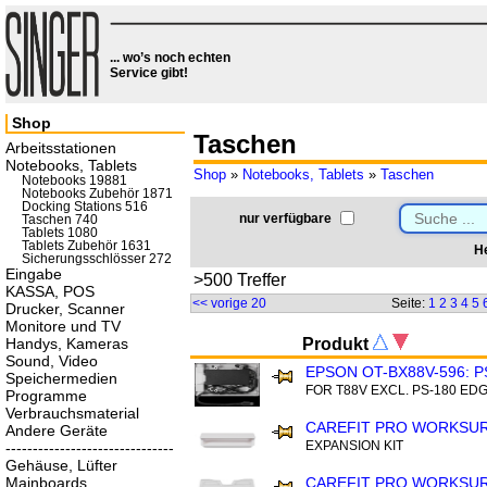
... wo’s noch echten
Service gibt!
Shop
Taschen
Arbeitsstationen
Notebooks, Tablets
Shop
»
Notebooks, Tablets
»
Taschen
Notebooks 19881
Notebooks Zubehör 1871
Docking Stations 516
nur verfügbare
Taschen 740
Tablets 1080
Tablets Zubehör 1631
He
Sicherungsschlösser 272
Eingabe
>500 Treffer
KASSA, POS
<< vorige 20
Seite:
1
2
3
4
5
Drucker, Scanner
Monitore und TV
Handys, Kameras
Produkt
Sound, Video
EPSON OT-BX88V-596: 
Speichermedien
FOR T88V EXCL. PS-180 ED
Programme
Verbrauchsmaterial
CAREFIT PRO WORKSU
Andere Geräte
EXPANSION KIT
-------------------------------
Gehäuse, Lüfter
Mainboards
CAREFIT PRO WORKSU