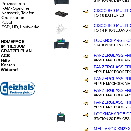
STATION 40 DEVICES
Prozessoren
RAM- Speicher
CISCO 860 MULTI
Netzwerk, Telefon
FOR 8 BATTERIES
Grafikkarten
Kabel
CISCO 860 MULTI
SSD, HD, Laufwerke
FOR 4 PHONES AND 4
LOCKNCHARGE CA
HOMEPAGE
STATION 30 DEVICES
IMPRESSUM
GRÄTZELPLAN
PANZERGLASS PR
AGB
Hilfe
APPLE MACBOOK AIR 
Kosten
PANZERGLASS PR
Widerruf
APPLE MACBOOK PRO 
PANZERGLASS PR
APPLE MACBOOK AIR 
PANZERGLASS PR
APPLE MACBOOK PRO 
PANZERGLASS PR
APPLE MACBOOK NEO
LOCKNCHARGE CA
STATION 20 DEVICES
MELLANOX SN2XX