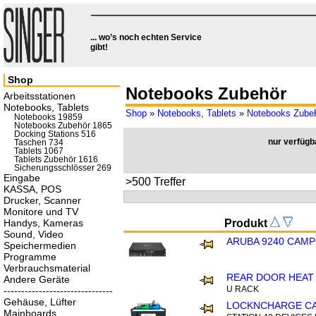
... wo’s noch echten Service
gibt!
Shop
Notebooks Zubehör
Arbeitsstationen
Notebooks, Tablets
Shop
»
Notebooks, Tablets
»
Notebooks Zube
Notebooks 19859
Notebooks Zubehör 1865
Docking Stations 516
nur verfügb
Taschen 734
Tablets 1067
Tablets Zubehör 1616
Sicherungsschlösser 269
Eingabe
>500 Treffer
KASSA, POS
Drucker, Scanner
Monitore und TV
Handys, Kameras
Produkt
Sound, Video
ARUBA 9240 CAM
Speichermedien
Programme
Verbrauchsmaterial
REAR DOOR HEAT
Andere Geräte
U RACK
-------------------------------
Gehäuse, Lüfter
LOCKNCHARGE CA
Mainboards