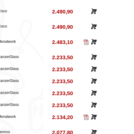
2.490,90
isco
2.490,90
isco
2.483,10
enatwork
2.233,50
anzerGlass
2.233,50
anzerGlass
2.233,50
anzerGlass
2.233,50
anzerGlass
2.233,50
anzerGlass
2.134,20
enatwork
2.077,80
Lenovo