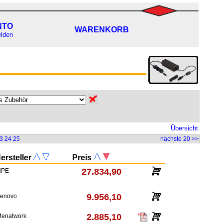
NTO
WARENKORB
lden
Übersicht
3
24
25
nächste 20 >>
ersteller
Preis
27.834,90
HPE
9.956,10
Lenovo
2.885,10
enatwork