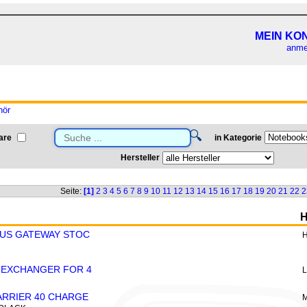
MEIN KO
anme
hör
🔍
are
in Kategorie
Hersteller
Seite:
[1]
2
3
4
5
6
7
8
9
10
11
12
13
14
15
16
17
18
19
20
21
22
2
H
PUS GATEWAY STOC
 EXCHANGER FOR 4
RRIER 40 CHARGE
M