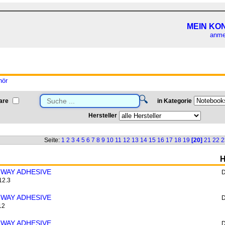
MEIN KO
anme
hör
🔍
are
in Kategorie
Hersteller
Seite:
1
2
3
4
5
6
7
8
9
10
11
12
13
14
15
16
17
18
19
[20]
21
22
2
H
-WAY ADHESIVE
D
12.3
-WAY ADHESIVE
D
12
-WAY ADHESIVE
D