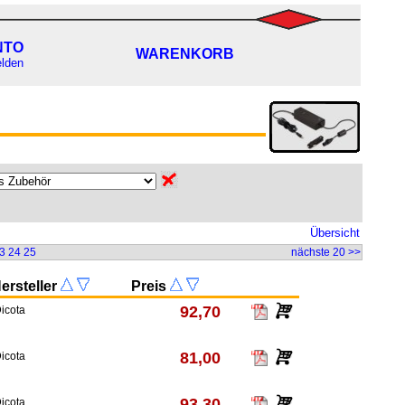
NTO
WARENKORB
lden
Übersicht
3
24
25
nächste 20 >>
ersteller
Preis
92,70
icota
81,00
icota
93,30
icota