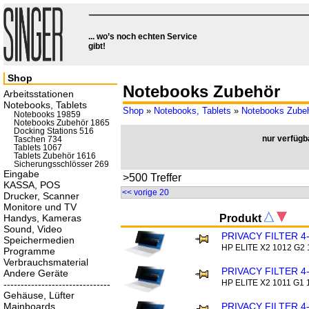
... wo’s noch echten Service
gibt!
Shop
Notebooks Zubehör
Arbeitsstationen
Notebooks, Tablets
Shop
»
Notebooks, Tablets
»
Notebooks Zube
Notebooks 19859
Notebooks Zubehör 1865
Docking Stations 516
nur verfügb
Taschen 734
Tablets 1067
Tablets Zubehör 1616
Sicherungsschlösser 269
Eingabe
>500 Treffer
KASSA, POS
<< vorige 20
Drucker, Scanner
Monitore und TV
Handys, Kameras
Produkt
Sound, Video
PRIVACY FILTER 4
Speichermedien
HP ELITE X2 1012 G2 
Programme
Verbrauchsmaterial
PRIVACY FILTER 4
Andere Geräte
HP ELITE X2 1011 G1 
-------------------------------
Gehäuse, Lüfter
Mainboards
PRIVACY FILTER 4