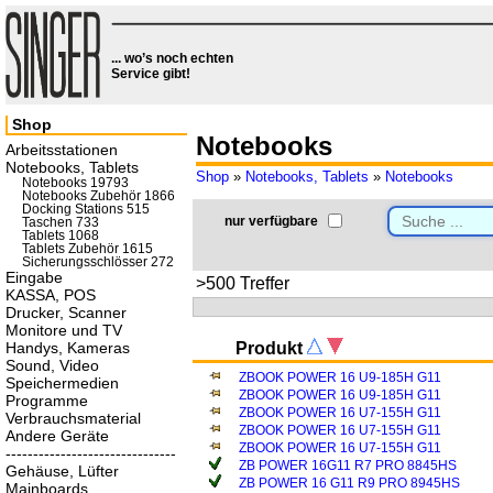
... wo’s noch echten
Service gibt!
Shop
Notebooks
Arbeitsstationen
Notebooks, Tablets
Shop
»
Notebooks, Tablets
»
Notebooks
Notebooks 19793
Notebooks Zubehör 1866
Docking Stations 515
nur verfügbare
Taschen 733
Tablets 1068
Tablets Zubehör 1615
Sicherungsschlösser 272
Eingabe
>500 Treffer
KASSA, POS
Drucker, Scanner
Monitore und TV
Handys, Kameras
Produkt
Sound, Video
ZBOOK POWER 16 U9-185H G11
Speichermedien
ZBOOK POWER 16 U9-185H G11
Programme
ZBOOK POWER 16 U7-155H G11
Verbrauchsmaterial
ZBOOK POWER 16 U7-155H G11
Andere Geräte
ZBOOK POWER 16 U7-155H G11
-------------------------------
ZB POWER 16G11 R7 PRO 8845HS
Gehäuse, Lüfter
ZB POWER 16 G11 R9 PRO 8945HS
Mainboards