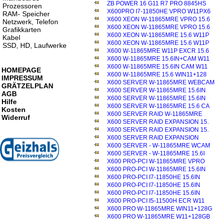
ZB POWER 16 G11 R7 PRO 8845HS
Prozessoren
X600PRO I7-11850HE VPRO W11PX6
RAM- Speicher
X600 XEON W-11865MRE VPRO 15.6
Netzwerk, Telefon
X600 XEON W-11865MRE VPRO 15.6
Grafikkarten
X600 XEON W-11865MRE 15.6 W11P
Kabel
X600 XEON W-11865MRE 15.6 W11P
SSD, HD, Laufwerke
X600 W-11865MRE W11P EXCR 15.6
X600 W-11865MRE 15.6IN+CAM W11
X600 W-11865MRE 15.6IN CAM W11
HOMEPAGE
X600 W-11865MRE 15.6 WIN11+128
IMPRESSUM
X600 SERVER W-11865MRE WEBCAM
GRÄTZELPLAN
X600 SERVER W-11865MRE 15.6IN
AGB
X600 SERVER W-11865MRE 15.6IN
Hilfe
X600 SERVER W-11865MRE 15.6 CA
Kosten
X600 SERVER RAID W-11865MRE
Widerruf
X600 SERVER RAID EXPANSION 15.
X600 SERVER RAID EXPANSION 15.
X600 SERVER RAID EXPANSION
X600 SERVER - W-11865MRE WCAM
X600 SERVER - W-11865MRE 15.6I
X600 PRO-PCI W-11865MRE VPRO
X600 PRO-PCI W-11865MRE 15.6IN
X600 PRO-PCI I7-11850HE 15.6IN
X600 PRO-PCI I7-11850HE 15.6IN
X600 PRO-PCI I7-11850HE 15.6IN
X600 PRO-PCI I5-11500H ECR W11
X600 PRO W-11865MRE WIN11+128G
X600 PRO W-11865MRE W11+128GB