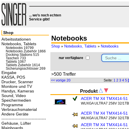
... wo’s noch echten
Service gibt!
Shop
Notebooks
Arbeitsstationen
Notebooks, Tablets
Shop
»
Notebooks, Tablets
»
Notebooks
Notebooks 19799
Notebooks Zubehör 1866
Docking Stations 515
nur verfügbare
Taschen 733
Tablets 1067
Tablets Zubehör 1614
Sicherungsschlösser 269
Eingabe
>500 Treffer
KASSA, POS
<< vorige 20
Seite:
1
2
3
4
5
Drucker, Scanner
Monitore und TV
Handys, Kameras
Produkt
Sound, Video
ACER TM X4 TMX414-51
Speichermedien
WUXGA ULTRA7 258V 32/1T
Programme
Verbrauchsmaterial
ACER TM X4 TMX414-51 
Andere Geräte
WUXGA ULTRA7 258V 32/1T
-------------------------------
Gehäuse, Lüfter
ACER TM X4 TMX414-51 
Mainboards