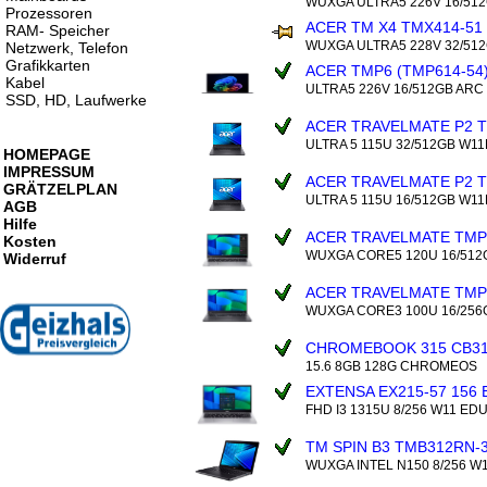
WUXGA ULTRA5 226V 16/51
Prozessoren
ACER TM X4 TMX414-51 
RAM- Speicher
WUXGA ULTRA5 228V 32/51
Netzwerk, Telefon
Grafikkarten
ACER TMP6 (TMP614-54
Kabel
ULTRA5 226V 16/512GB ARC
SSD, HD, Laufwerke
ACER TRAVELMATE P2 T
ULTRA 5 115U 32/512GB W11
HOMEPAGE
IMPRESSUM
ACER TRAVELMATE P2 T
GRÄTZELPLAN
ULTRA 5 115U 16/512GB W11
AGB
Hilfe
ACER TRAVELMATE TMP2
Kosten
WUXGA CORE5 120U 16/512
Widerruf
ACER TRAVELMATE TMP2
WUXGA CORE3 100U 16/25
CHROMEBOOK 315 CB31
15.6 8GB 128G CHROMEOS
EXTENSA EX215-57 156
FHD I3 1315U 8/256 W11 EDU
TM SPIN B3 TMB312RN-3
WUXGA INTEL N150 8/256 W