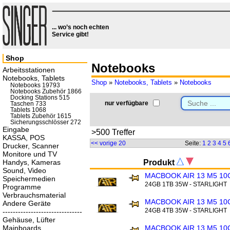
... wo’s noch echten
Service gibt!
Shop
Notebooks
Arbeitsstationen
Notebooks, Tablets
Shop
»
Notebooks, Tablets
»
Notebooks
Notebooks 19793
Notebooks Zubehör 1866
Docking Stations 515
nur verfügbare
Taschen 733
Tablets 1068
Tablets Zubehör 1615
Sicherungsschlösser 272
Eingabe
>500 Treffer
KASSA, POS
<< vorige 20
Seite:
1
2
3
4
5
Drucker, Scanner
Monitore und TV
Handys, Kameras
Produkt
Sound, Video
MACBOOK AIR 13 M5 10
Speichermedien
24GB 1TB 35W - STARLIGHT
Programme
Verbrauchsmaterial
MACBOOK AIR 13 M5 10
Andere Geräte
24GB 4TB 35W - STARLIGHT
-------------------------------
Gehäuse, Lüfter
Mainboards
MACBOOK AIR 13 M5 10