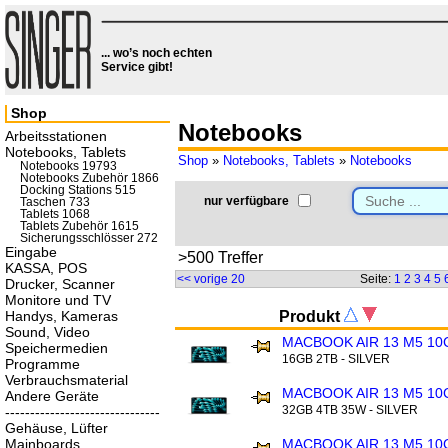
... wo’s noch echten
Service gibt!
Shop
Notebooks
Arbeitsstationen
Notebooks, Tablets
Shop
»
Notebooks, Tablets
»
Notebooks
Notebooks 19793
Notebooks Zubehör 1866
Docking Stations 515
nur verfügbare
Taschen 733
Tablets 1068
Tablets Zubehör 1615
Sicherungsschlösser 272
Eingabe
>500 Treffer
KASSA, POS
<< vorige 20
Seite:
1
2
3
4
5
Drucker, Scanner
Monitore und TV
Handys, Kameras
Produkt
Sound, Video
MACBOOK AIR 13 M5 10
Speichermedien
16GB 2TB - SILVER
Programme
Verbrauchsmaterial
MACBOOK AIR 13 M5 10
Andere Geräte
32GB 4TB 35W - SILVER
-------------------------------
Gehäuse, Lüfter
Mainboards
MACBOOK AIR 13 M5 10