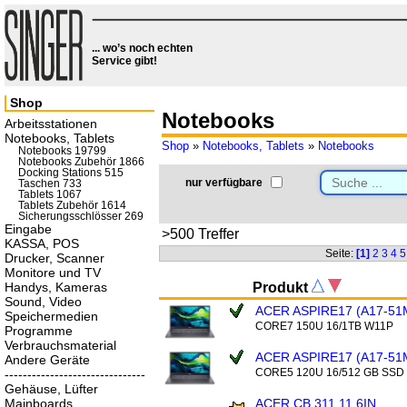
... wo’s noch echten
Service gibt!
Shop
Notebooks
Arbeitsstationen
Notebooks, Tablets
Shop
»
Notebooks, Tablets
»
Notebooks
Notebooks 19799
Notebooks Zubehör 1866
Docking Stations 515
nur verfügbare
Taschen 733
Tablets 1067
Tablets Zubehör 1614
Sicherungsschlösser 269
Eingabe
>500 Treffer
KASSA, POS
Seite:
[1]
2
3
4
5
Drucker, Scanner
Monitore und TV
Handys, Kameras
Produkt
Sound, Video
ACER ASPIRE17 (A17-51
Speichermedien
CORE7 150U 16/1TB W11P
Programme
Verbrauchsmaterial
ACER ASPIRE17 (A17-51
Andere Geräte
CORE5 120U 16/512 GB SSD
-------------------------------
Gehäuse, Lüfter
Mainboards
ACER CB 311 11.6IN