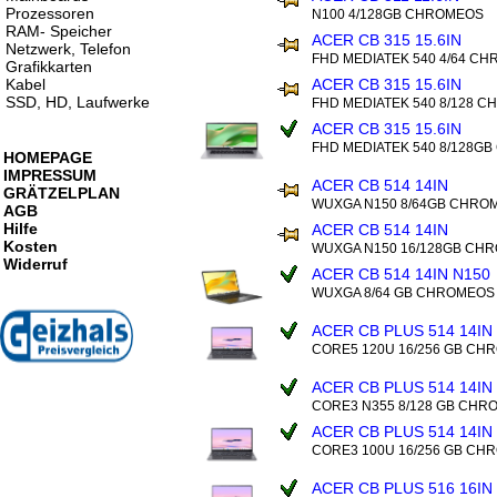
Prozessoren
N100 4/128GB CHROMEOS
RAM- Speicher
ACER CB 315 15.6IN
Netzwerk, Telefon
FHD MEDIATEK 540 4/64 C
Grafikkarten
Kabel
ACER CB 315 15.6IN
SSD, HD, Laufwerke
FHD MEDIATEK 540 8/128 
ACER CB 315 15.6IN
FHD MEDIATEK 540 8/128G
HOMEPAGE
IMPRESSUM
ACER CB 514 14IN
GRÄTZELPLAN
WUXGA N150 8/64GB CHRO
AGB
Hilfe
ACER CB 514 14IN
Kosten
WUXGA N150 16/128GB CH
Widerruf
ACER CB 514 14IN N150
WUXGA 8/64 GB CHROMEOS
ACER CB PLUS 514 14I
CORE5 120U 16/256 GB CH
ACER CB PLUS 514 14I
CORE3 N355 8/128 GB CH
ACER CB PLUS 514 14I
CORE3 100U 16/256 GB CH
ACER CB PLUS 516 16IN